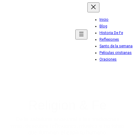
Inicio
Blog
Historia De Fe
Reflexiones
Santo de la semana
Películas cristianas
Oraciones
Religion & Fe
De la sabiduría ancestral a las tradiciones
vivas, descubre reflexiones, rituales e historias
que iluminan el espíritu humano.